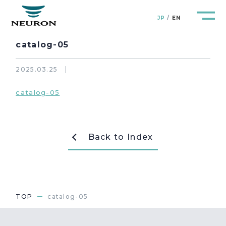
JP
EN
catalog-05
2025.03.25
catalog-05
管路防災研究所
Pipeline Resilience Lab.
企業情報
Company
Back to Index
製品＆サービス
Products&Service
研究開発
R&D
TOP
catalog-05
新着情報
News&Topics