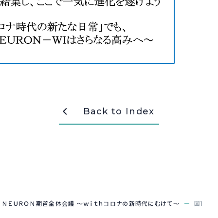
Back to Index
 ＮＥＵＲＯＮ期首全体会議 ～ｗｉｔｈコロナの新時代にむけて～
図1