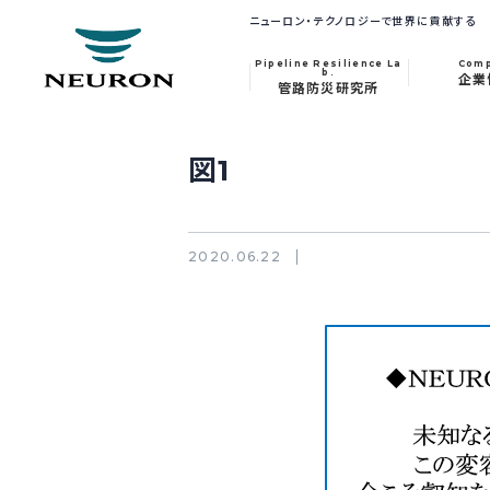
ニューロン・テクノロジーで世界に貢献する
Pipeline Resilience La
Com
b.
企業
管路防災研究所
図1
2020.06.22