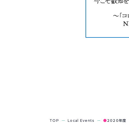
TOP
Local Events
●
２０２０年度