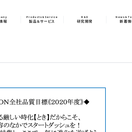
pany
Products&Service
R&D
News&To
情報
製品＆サービス
研究開発
新着情