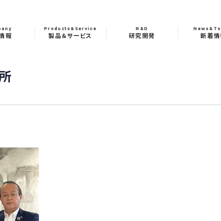
pany
Products&Service
R&D
News&To
情報
製品＆サービス
研究開発
新着情
所