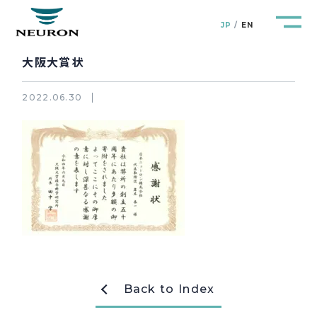
JP
EN
大阪大賞状
2022.06.30
管路防災研究所
Pipeline Resilience Lab.
企業情報
Company
製品＆サービス
Products&Service
研究開発
R&D
Back to Index
新着情報
News&Topics