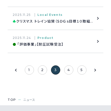
2025.11.25
Local Events
クリスマス トレイン協賛（ＳＤＧｓ目標１０取組み）
♣
2025.11.24
Product
「評価事業」【耐圧試験受注】
●
1
2
3
4
5
TOP
ニュース