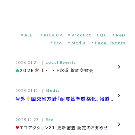
採用情報
Recruit
ALL
PICK UP
Product
QC
R&D
お問い合わせ
Eco
Media
Local Events
webカタログ
2026.01.21
Local Events
２０２６
上･工･下水道 賀詞交歓会
♣
2026.01.14
Media
号外
国交省方針「耐震基準厳格化」報道を受けて —日本ニューロンの対応方針
2025.12.23
Eco
エコアクション２１ 更新審査 認定のお知らせ
♥