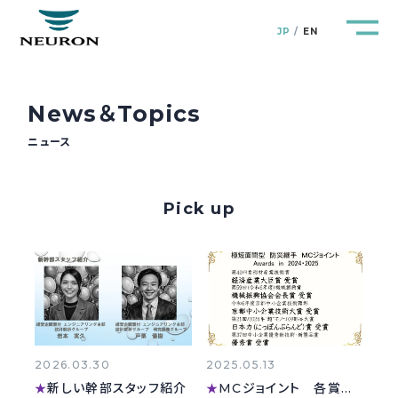
JP
EN
News＆Topics
ニュース
管路防災研究所
Pipeline Resilience Lab.
Pick up
企業情報
Company
製品＆サービス
Products&Service
研究開発
R&D
2026.03.30
2025.05.13
新着情報
News&Topics
新しい幹部スタッフ紹介
MCジョイント 各賞のご説明
★
★