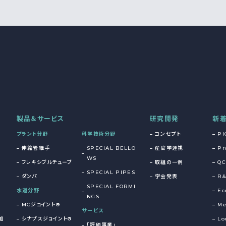
製品＆サービス
研究開発
新
プラント分野
科学技術分野
コンセプト
PI
伸縮管継手
SPECIAL BELLO
産官学連携
Pr
WS
フレキシブルチューブ
取組の一例
QC
SPECIAL PIPES
ダンパ
学会発表
R
SPECIAL FORMI
水道分野
Ec
NGS
MCジョイント®
Me
サービス
加
シナプスジョイント®
Lo
「評価事業」