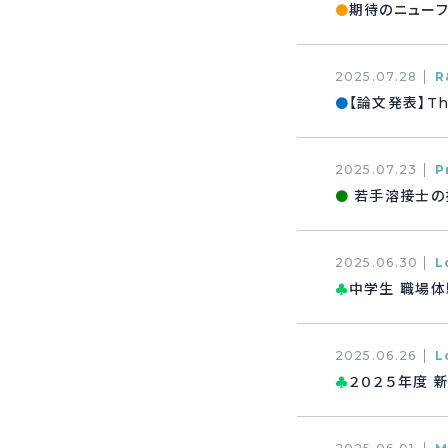
期待のニューフ
●
2025.07.28
R
【論文発表】The 
●
2025.07.23
P
若手溶接士の
●
2025.06.30
L
中学生 職場体
♣
2025.06.26
L
２０２５年度 
♣