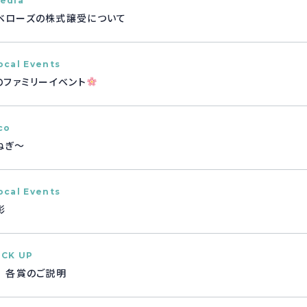
edia
ベローズの株式譲受について
ocal Events
のファミリーイベント
co
ねぎ～
ocal Events
彰
ICK UP
 各賞のご説明