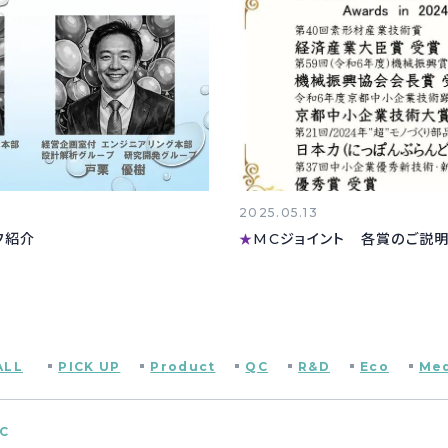
2025.05.13
フ紹介
MCジョイント 各賞のご説
★
ALL
PICK UP
Product
QC
R&D
Eco
Med
C