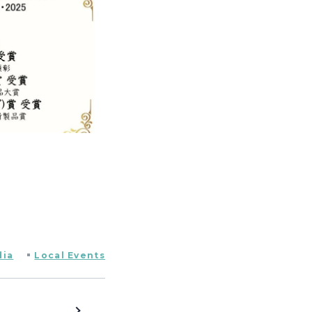
明
ia
Local Events