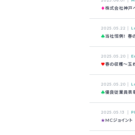
2025.06.01
M
株式会社神戸
♦
2025.05.22
L
当社恒例！ 春
♣
2025.05.20
E
春の収穫～玉
♥
2025.05.20
L
優良従業員表
♣
2025.05.13
P
MCジョイント
★