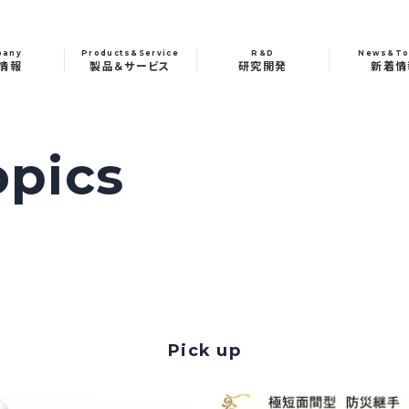
pany
Products&Service
R&D
News&To
情報
製品＆サービス
研究開発
新着情
pics
Pick up